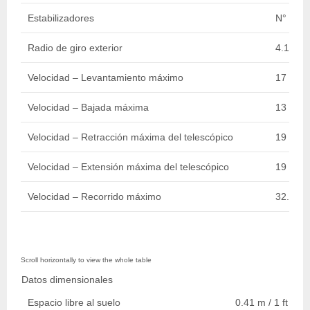
Estabilizadores
N°
Radio de giro exterior
4.19 m /
Velocidad – Levantamiento máximo
17 sec.
Velocidad – Bajada máxima
13 sec.
Velocidad – Retracción máxima del telescópico
19 sec.
Velocidad – Extensión máxima del telescópico
19 sec.
Velocidad – Recorrido máximo
32.19 k
Datos dimensionales
Espacio libre al suelo
0.41 m / 1 ft 4 in.