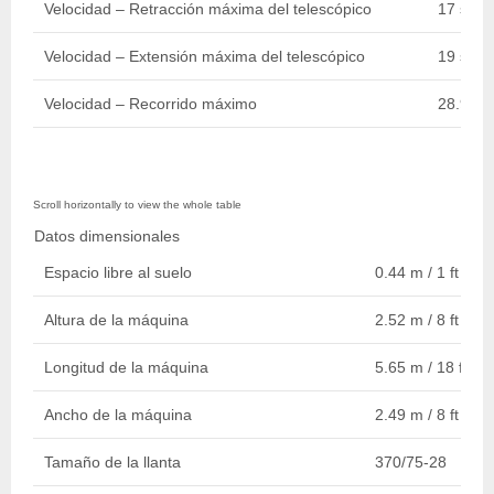
Velocidad – Retracción máxima del telescópico
17 sec.
Velocidad – Extensión máxima del telescópico
19 sec.
Velocidad – Recorrido máximo
28.97 k
Datos dimensionales
Espacio libre al suelo
0.44 m / 1 ft 5 in.
Altura de la máquina
2.52 m / 8 ft 3 in.
Longitud de la máquina
5.65 m / 18 ft 6 i
Ancho de la máquina
2.49 m / 8 ft 2 in.
Tamaño de la llanta
370/75-28