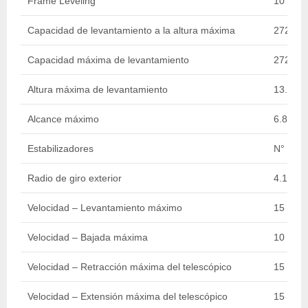
Frame Leveling
10 Deg
Capacidad de levantamiento a la altura máxima
2721.55
Capacidad máxima de levantamiento
2721.55
Altura máxima de levantamiento
13.54 m 
Alcance máximo
6.81 m /
Estabilizadores
N°
Radio de giro exterior
4.19 m /
Velocidad – Levantamiento máximo
15 sec.
Velocidad – Bajada máxima
10 sec.
Velocidad – Retracción máxima del telescópico
15 sec.
Velocidad – Extensión máxima del telescópico
15 sec.