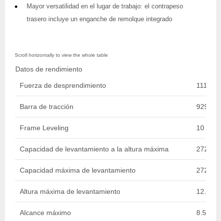
Mayor versatilidad en el lugar de trabajo: el contrapeso
trasero incluye un enganche de remolque integrado
Datos de rendimiento
Fuerza de desprendimiento
11113.0
Barra de tracción
9298.64
Frame Leveling
10 Deg
Capacidad de levantamiento a la altura máxima
2721.55
Capacidad máxima de levantamiento
2721.55
Altura máxima de levantamiento
12.78 m 
Alcance máximo
8.51 m /