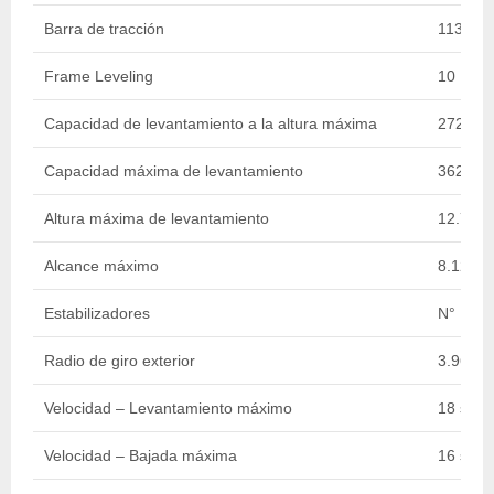
Barra de tracción
11339.8
Frame Leveling
10 Deg
Capacidad de levantamiento a la altura máxima
2721.55
Capacidad máxima de levantamiento
3628.74
Altura máxima de levantamiento
12.78 m 
Alcance máximo
8.12 m /
Estabilizadores
N°
Radio de giro exterior
3.96 m /
Velocidad – Levantamiento máximo
18 sec.
Velocidad – Bajada máxima
16 sec.