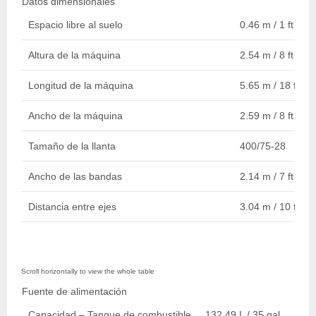
Datos dimensionales
Espacio libre al suelo
0.46 m / 1 ft 6 in.
Altura de la máquina
2.54 m / 8 ft 4 in.
Longitud de la máquina
5.65 m / 18 ft 6 i
Ancho de la máquina
2.59 m / 8 ft 6 in.
Tamaño de la llanta
400/75-28
Ancho de las bandas
2.14 m / 7 ft
Distancia entre ejes
3.04 m / 10 ft
Fuente de alimentación
Capacidad – Tanque de combustible
132.49 L / 35 gal.