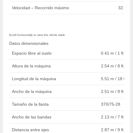
Velocidad – Recorrido máximo
32.19 k
Datos dimensionales
Espacio libre al suelo
0.41 m / 1 ft 4 in.
Altura de la máquina
2.54 m / 8 ft 4 in.
Longitud de la máquina
5.51 m / 18 ft 1 i
Ancho de la máquina
2.51 m / 8 ft 3 in.
Tamaño de la llanta
370/75-28
Ancho de las bandas
2.13 m / 7 ft
Distancia entre ejes
2.87 m / 9 ft 5 in.