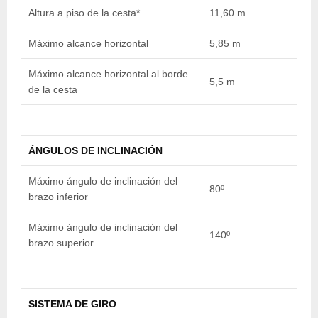
Altura a piso de la cesta*
11,60 m
1
Máximo alcance horizontal
5,85 m
7
Máximo alcance horizontal al borde
5,5 m
6
de la cesta
ÁNGULOS DE INCLINACIÓN
Máximo ángulo de inclinación del
80º
8
brazo inferior
Máximo ángulo de inclinación del
140º
1
brazo superior
SISTEMA DE GIRO