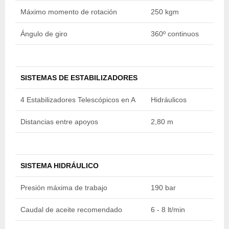
Máximo momento de rotación
250 kgm
2
Ángulo de giro
360º continuos
3
SISTEMAS DE ESTABILIZADORES
4 Estabilizadores Telescópicos en A
Hidráulicos
H
Distancias entre apoyos
2,80 m
2
SISTEMA HIDRÁULICO
Presión máxima de trabajo
190 bar
2
Caudal de aceite recomendado
6 - 8 lt/min
6