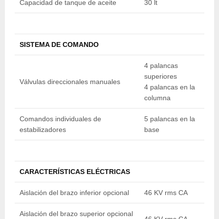
Capacidad de tanque de aceite
30 lt
30
SISTEMA DE COMANDO
4 palancas
4
superiores
s
Válvulas direccionales manuales
4 palancas en la
4
columna
c
Comandos individuales de
5 palancas en la
5
estabilizadores
base
b
CARACTERÍSTICAS ELÉCTRICAS
Aislación del brazo inferior opcional
46 KV rms CA
4
Aislación del brazo superior opcional