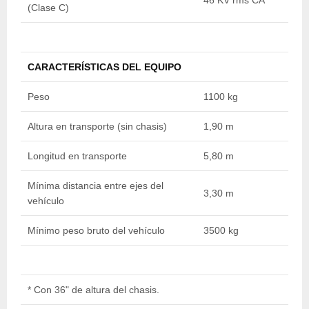
46 KV rms CA
4
(Clase C)
CARACTERÍSTICAS DEL EQUIPO
Peso
1100 kg
1
Altura en transporte (sin chasis)
1,90 m
2
Longitud en transporte
5,80 m
7
Mínima distancia entre ejes del
3,30 m
3
vehículo
Mínimo peso bruto del vehículo
3500 kg
4
* Con 36" de altura del chasis.