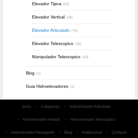
Elevador Tijera
(53)
Elevador Vertical
(36)
Elevador Articulado
(74)
Elevador Telescopico
(49)
Manipulador Telescopico
(53)
Blog
(1)
Guia Hidroelevadores
(2)
Inicio
Categorias
Hidroelevador Articulado
Hidroelevador Aislado
Hidroelevador Telescopico
Hidroelevador Pantografo
Blog
Institucional
Contacto