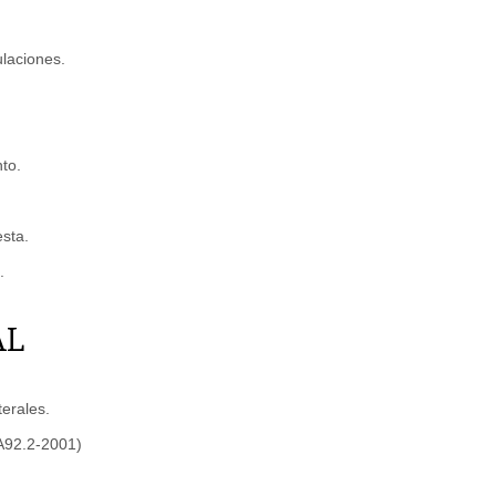
ulaciones.
to.
esta.
.
AL
erales.
 A92.2-2001)