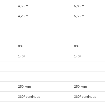
4,55 m
5,85 m
4,25 m
5,55 m
80º
80º
140º
140º
250 kgm
250 kgm
360º continuos
360º continuos