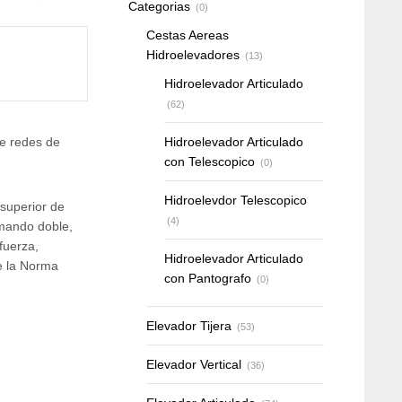
Categorias
(0)
Cestas Aereas
Hidroelevadores
(13)
Hidroelevador Articulado
(62)
de redes de
Hidroelevador Articulado
con Telescopico
(0)
Hidroelevdor Telescopico
superior de
(4)
omando doble,
fuerza,
Hidroelevador Articulado
e la Norma
con Pantografo
(0)
Elevador Tijera
(53)
Elevador Vertical
(36)