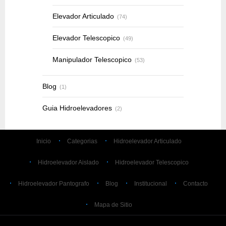
Elevador Articulado
(74)
Elevador Telescopico
(49)
Manipulador Telescopico
(53)
Blog
(1)
Guia Hidroelevadores
(2)
Inicio
Categorias
Hidroelevador Articulado
Hidroelevador Aislado
Hidroelevador Telescopico
Hidroelevador Pantografo
Blog
Institucional
Contacto
Mapa de Sitio