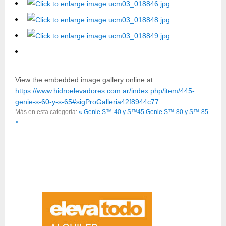
View the embedded image gallery online at:
https://www.hidroelevadores.com.ar/index.php/item/445-
genie-s-60-y-s-65#sigProGalleria42f8944c77
Más en esta categoría:
« Genie S™-40 y S™45
Genie S™-80 y S™-85
»