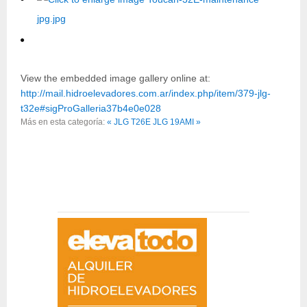
View the embedded image gallery online at:
http://mail.hidroelevadores.com.ar/index.php/item/379-jlg-
t32e#sigProGalleria37b4e0e028
Más en esta categoría:
« JLG T26E
JLG 19AMI »