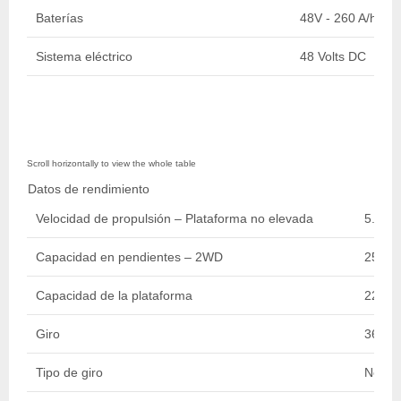
Baterías
48V - 260 A/h
Sistema eléctrico
48 Volts DC
Datos de rendimiento
Velocidad de propulsión – Plataforma no elevada
5.50 k
Capacidad en pendientes – 2WD
25 %
Capacidad de la plataforma
227 kg
Giro
360 D
Tipo de giro
No-Co