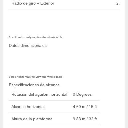
Radio de giro – Exterior
2.60 m 
Datos dimensionales
Especificaciones de alcance
Rotación del aguilón horizontal
0 Degrees
Alcance horizontal
4.60 m / 15 ft
Altura de la plataforma
9.83 m / 32 ft