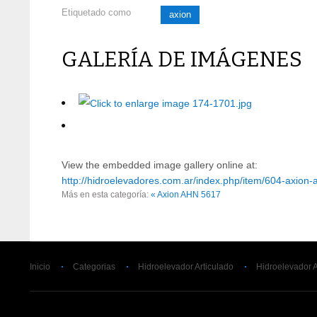
Etiquetado como
axion
GALERÍA DE IMÁGENES
View the embedded image gallery online at:
http://hidroelevadores.com.ar/index.php/item/604-axion
Más en esta categoría:
« Axion AHN 5617
Inicio
Categorias
Hidroelevador Articulado
Hidroelevador 