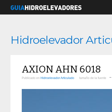
Hidroelevador Arti
AXION AHN 6018
Publicado en
Hidroelevador Articulado
tamaño de la fuente