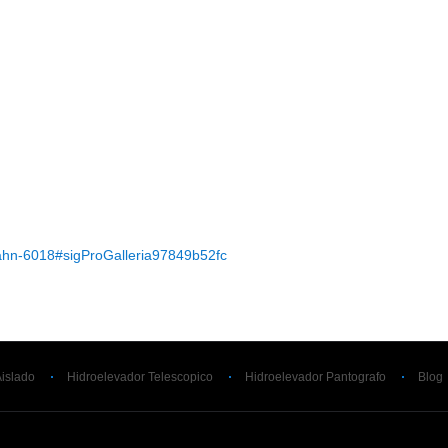
-ahn-6018#sigProGalleria97849b52fc
Aislado
Hidroelevador Telescopico
Hidroelevador Pantografo
Blog