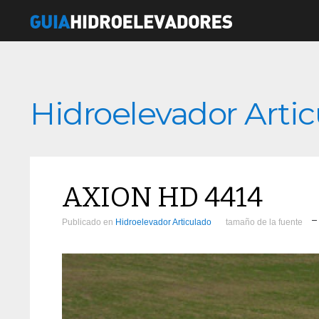
Hidroelevador Arti
AXION HD 4414
Publicado en
Hidroelevador Articulado
tamaño de la fuente