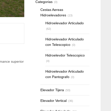
Categorias
(0)
Cestas Aereas
Hidroelevadores
(13)
Hidroelevador Articulado
(62)
Hidroelevador Articulado
con Telescopico
(0)
Hidroelevdor Telescopico
(4)
rmance superior
Hidroelevador Articulado
con Pantografo
(0)
Elevador Tijera
(53)
Elevador Vertical
(36)