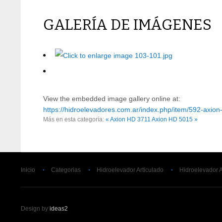
GALERÍA DE IMÁGENES
View the embedded image gallery online at:
https://hidroelevadores.com.ar/index.php/item/592-axio
Más en esta categoría:
« Axion HD 3711
Axion HD 5015 »
Inicio
Categorias
Hidroelevador Articulado
Hidroelevador 
Design by
ideas2