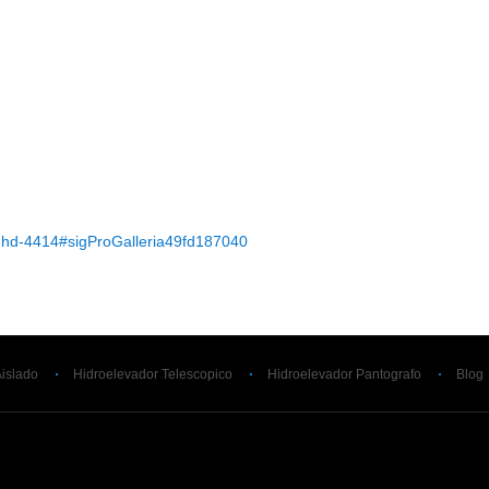
n-hd-4414#sigProGalleria49fd187040
Aislado
Hidroelevador Telescopico
Hidroelevador Pantografo
Blog